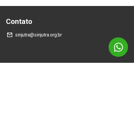
Contato
sinjutra@sinjutra.org.br
Siga
Como Chegar
Sede Administrativa: Av. Vicente Machado, 467 - 93 -